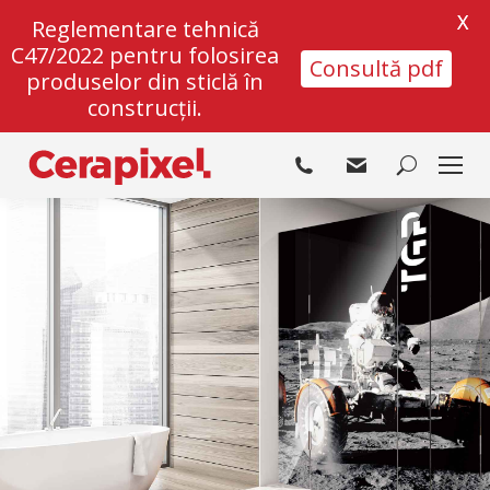
X
Reglementare tehnică
C47/2022 pentru folosirea
Consultă pdf
produselor din sticlă în
construcții.
Search: