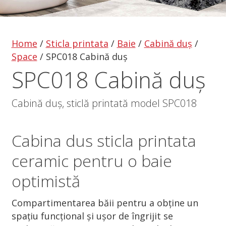
Home
/
Sticla printata
/
Baie
/
Cabină duș
/
Space
/
SPC018 Cabină duș
SPC018 Cabină duș
Cabină duș, sticlă printată model SPC018
Cabina dus
sticla printata
ceramic pentru o baie
optimistă
Compartimentarea băii pentru a obține un
spațiu funcțional și ușor de îngrijit se