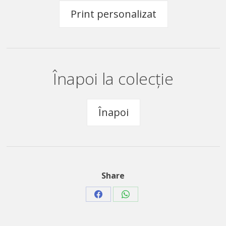
Print personalizat
Înapoi la colecție
Înapoi
Share
Share
Share
on
on