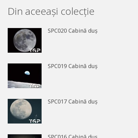
Facebook
WhatsApp
Din aceeaşi colecție
SPC020 Cabină duș
SPC019 Cabină duș
SPC017 Cabină duș
SPC016 Cabină duș