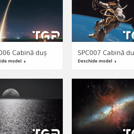
006 Cabină duș
SPC007 Cabină du
ide model
Deschide model