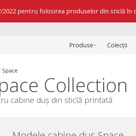
022 pentru folosirea produselor din sticlă în c
Produse
Colecții
/
Space
pace Collection
u cabine duș din sticlă printată
Modele cabine duș Space