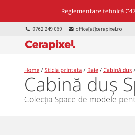
Reglementare tehnică C47/2
0762 249 069
office[at]cerapixel.ro
Home
/
Sticla printata
/
Baie
/
Cabină duş
Cabină duș S
Colecția Space de modele pentr