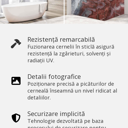
Rezistență remarcabilă
Fuzionarea cernelii în sticlă asigură
rezistență la zgârieturi, solvenți și
radiații UV.
Detalii fotografice
Poziționare precisă a picăturilor de
cerneală înseamnă un nivel ridicat al
detaliilor.
Securizare implicită
Tehnologie dezvoltată pe baza
procesului de securizare pentru