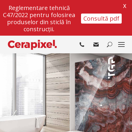
X
Reglementare tehnică
C47/2022 pentru folosirea
Consultă pdf
produselor din sticlă în
construcții.
Search: