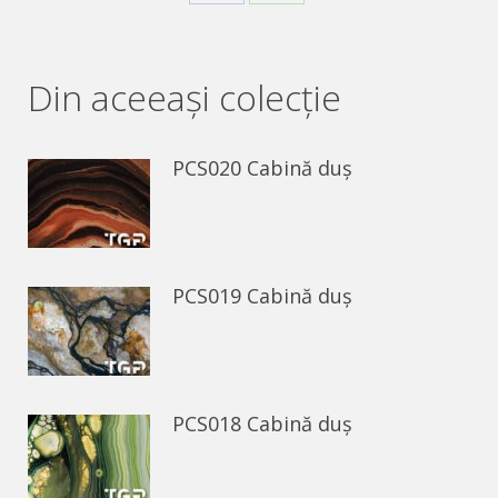
Share
Share
on
on
Facebook
WhatsApp
Din aceeaşi colecție
PCS020 Cabină duș
PCS019 Cabină duș
PCS018 Cabină duș