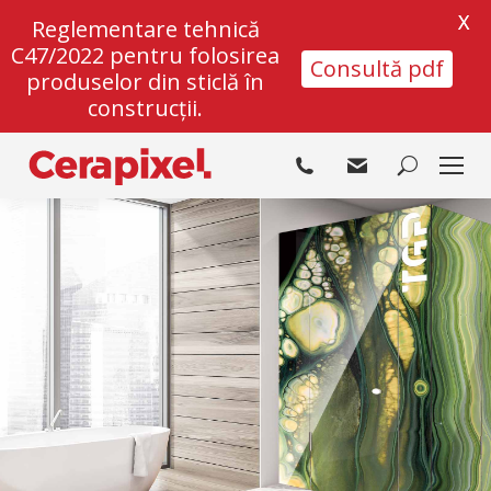
X
Reglementare tehnică
C47/2022 pentru folosirea
Consultă pdf
produselor din sticlă în
construcții.
Search: