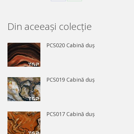
Share
Share
on
on
Facebook
WhatsApp
Din aceeaşi colecție
PCS020 Cabină duș
PCS019 Cabină duș
PCS017 Cabină duș