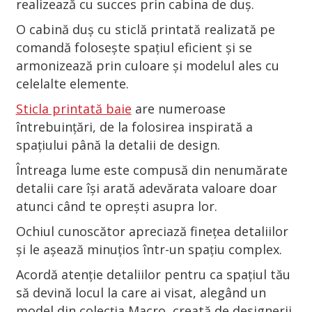
realizează cu succes prin cabina de duș.
O cabină duș cu sticlă printată realizată pe
comandă folosește spațiul eficient și se
armonizează prin culoare și modelul ales cu
celelalte elemente.
Sticla printată baie
are numeroase
întrebuințări, de la folosirea inspirată a
spațiului până la detalii de design.
Întreaga lume este compusă din nenumărate
detalii care își arată adevărata valoare doar
atunci când te oprești asupra lor.
Ochiul cunoscător apreciază finețea detaliilor
și le așează minuțios într-un spațiu complex.
Acordă atenție detaliilor pentru ca spațiul tău
să devină locul la care ai visat, alegând un
model din colecția Macro, creată de designerii