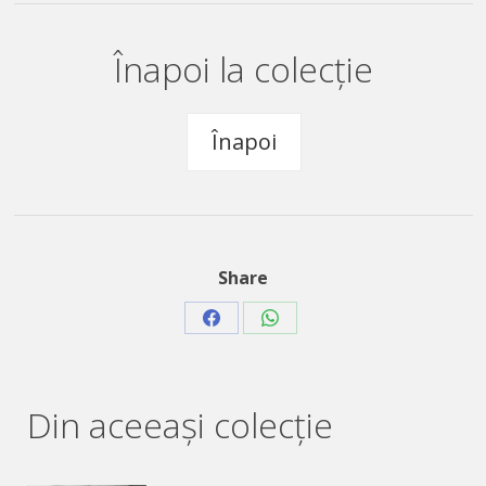
Înapoi la colecție
Înapoi
Share
Share
Share
on
on
Facebook
WhatsApp
Din aceeaşi colecție