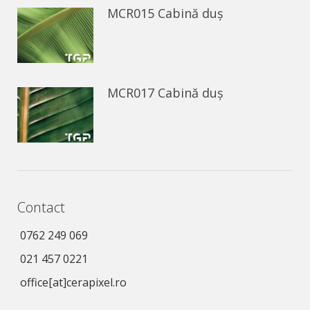
MCR015 Cabină duș
MCR017 Cabină duș
Contact
0762 249 069
021 457 0221
office[at]cerapixel.ro