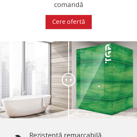
comandă
Cere ofertă
Rezistență remarcabilă