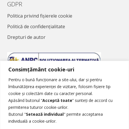
GDPR
Politica privind fișierele cookie
Politică de confidențialitate
Drepturi de autor
Consimțământ cookie-uri
Pentru o bună funcționare a site-ului, dar și pentru
Soluționarea Alternativă a Litigiilor
îmbunătățirea experienței de vizitare, folosim fișiere tip
cookie și colectăm date cu caracter personal.
Apăsând butonul “
Acceptă toate
” sunteți de accord cu
permiterea tuturor cookie-urilor.
Butonul "
Setează individual
" permite acceptarea
individuală a cookie-urilor.
Soluționarea Online a Litigiilor