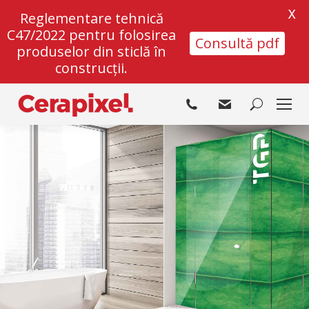
X
Reglementare tehnică
C47/2022 pentru folosirea
Consultă pdf
produselor din sticlă în
construcții.
Search: