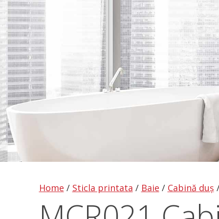
Home
/
Sticla printata
/
Baie
/
Cabină duș
MCR021 Cabi