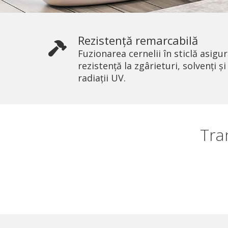
Rezistență remarcabilă
Fuzionarea cernelii în sticlă asigu
rezistență la zgârieturi, solvenți și
radiații UV.
Tra