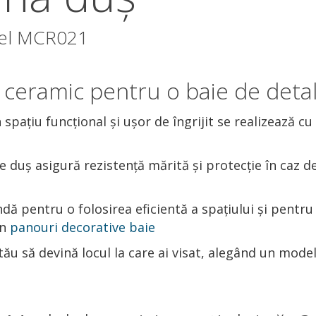
odel MCR021
ceramic pentru o baie de detal
ațiu funcțional și ușor de îngrijit se realizează cu
e duș asigură rezistență mărită și protecție în caz d
ă pentru o folosirea eficientă a spațiului și pentru
in
panouri decorative baie
tău să devină locul la care ai visat, alegând un model