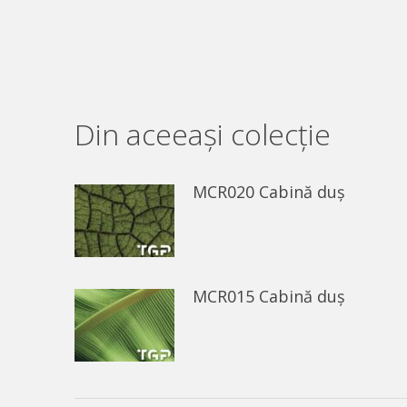
Din aceeaşi colecție
MCR020 Cabină duș
MCR015 Cabină duș