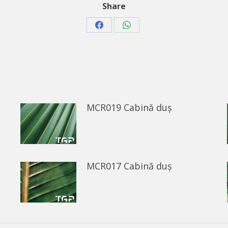
Share
Share
Share
on
on
Facebook
WhatsApp
MCR019 Cabină duș
MCR017 Cabină duș