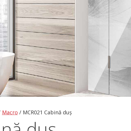
/
Macro
/
MCR021 Cabină duș
nă duș