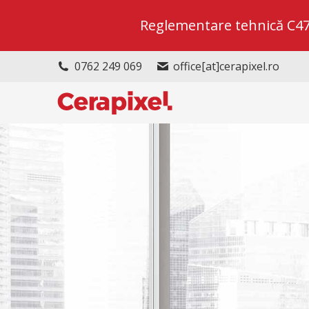
Reglementare tehnică C47/2
0762 249 069
office[at]cerapixel.ro