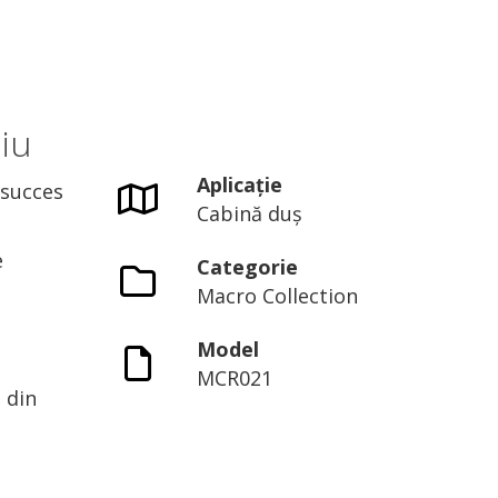
iu
Aplicație
 succes
Cabină duș
e
Categorie
Macro Collection
Model
MCR021
 din