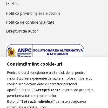
GDPR
Politica privind fișierele cookie
Politică de confidențialitate
Drepturi de autor
Consimțământ cookie-uri
Soluționarea Alternativă a Litigiilor
Pentru o bună funcționare a site-ului, dar și pentru
îmbunătățirea experienței de vizitare, folosim fișiere tip
cookie și colectăm date cu caracter personal.
Apăsând butonul “
Acceptă toate
” sunteți de accord cu
permiterea tuturor cookie-urilor.
Butonul "
Setează individual
" permite acceptarea
Soluționarea Online a Litigiilor
individuală a cookie-urilor.