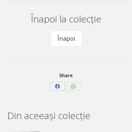
Înapoi la colecție
Înapoi
Share
Share
Share
on
on
Facebook
WhatsApp
Din aceeaşi colecție