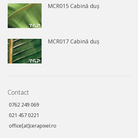
MCR015 Cabină duș
MCR017 Cabină duș
Contact
0762 249 069
021 457 0221
office[at]cerapixel.ro