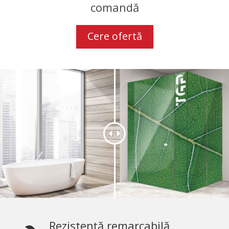
comandă
Cere ofertă
Rezistență remarcabilă