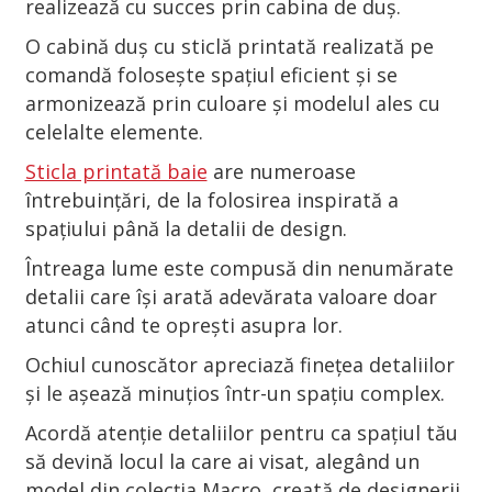
realizează cu succes prin cabina de duș.
O cabină duș cu sticlă printată realizată pe
comandă folosește spațiul eficient și se
armonizează prin culoare și modelul ales cu
celelalte elemente.
Sticla printată baie
are numeroase
întrebuințări, de la folosirea inspirată a
spațiului până la detalii de design.
Întreaga lume este compusă din nenumărate
detalii care își arată adevărata valoare doar
atunci când te oprești asupra lor.
Ochiul cunoscător apreciază finețea detaliilor
și le așează minuțios într-un spațiu complex.
Acordă atenție detaliilor pentru ca spațiul tău
să devină locul la care ai visat, alegând un
model din colecția Macro, creată de designerii