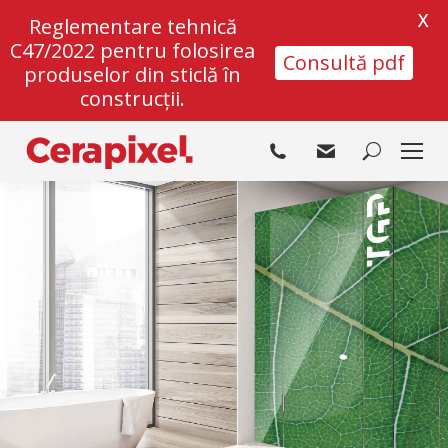
X
Reglementare tehnică
C47/2022 pentru folosirea
Consultă pdf
produselor din sticlă în
construcții.
Search: