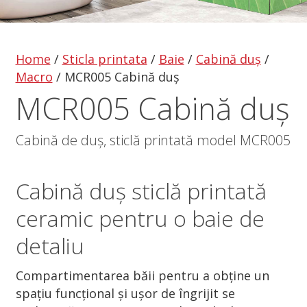
Home
/
Sticla printata
/
Baie
/
Cabină duș
/
Macro
/
MCR005 Cabină duș
MCR005 Cabină duș
Cabină de duș, sticlă printată model MCR005
Cabină duș
sticlă printată
ceramic pentru o baie de
detaliu
Compartimentarea băii pentru a obține un
spațiu funcțional și ușor de îngrijit se