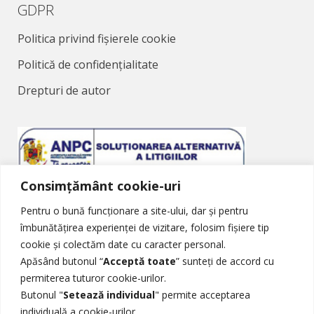
GDPR
Politica privind fișierele cookie
Politică de confidențialitate
Drepturi de autor
Consimțământ cookie-uri
Soluționarea Alternativă a Litigiilor
Pentru o bună funcționare a site-ului, dar și pentru
îmbunătățirea experienței de vizitare, folosim fișiere tip
cookie și colectăm date cu caracter personal.
Apăsând butonul “
Acceptă toate
” sunteți de accord cu
permiterea tuturor cookie-urilor.
Butonul "
Setează individual
" permite acceptarea
Soluționarea Online a Litigiilor
individuală a cookie-urilor.