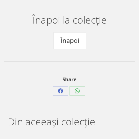
Înapoi la colecție
Înapoi
Share
Share
Share
on
on
Facebook
WhatsApp
Din aceeaşi colecție