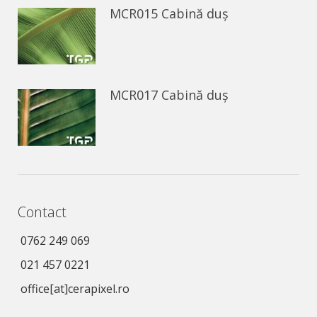
MCR015 Cabină duș
MCR017 Cabină duș
Contact
0762 249 069
021 457 0221
office[at]cerapixel.ro