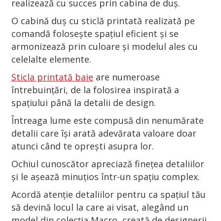
realizează cu succes prin cabina de duș.
O cabină duș cu sticlă printată realizată pe
comandă folosește spațiul eficient și se
armonizează prin culoare și modelul ales cu
celelalte elemente.
Sticla printată baie
are numeroase
întrebuințări, de la folosirea inspirată a
spațiului până la detalii de design.
Întreaga lume este compusă din nenumărate
detalii care își arată adevărata valoare doar
atunci când te oprești asupra lor.
Ochiul cunoscător apreciază finețea detaliilor
și le așează minuțios într-un spațiu complex.
Acordă atenție detaliilor pentru ca spațiul tău
să devină locul la care ai visat, alegând un
model din colecția Macro, creată de designerii