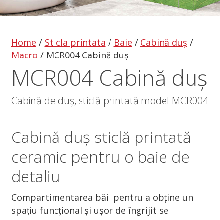
Home
/
Sticla printata
/
Baie
/
Cabină duș
/
Macro
/
MCR004 Cabină duș
MCR004 Cabină duș
Cabină de duș, sticlă printată model MCR004
Cabină duș
sticlă printată
ceramic pentru o baie de
detaliu
Compartimentarea băii pentru a obține un
spațiu funcțional și ușor de îngrijit se