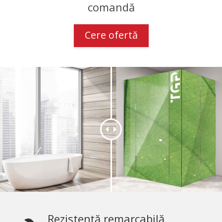
comandă
Cere ofertă
Rezistență remarcabilă