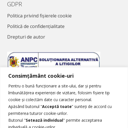
GDPR
Politica privind fișierele cookie
Politică de confidențialitate
Drepturi de autor
Consimțământ cookie-uri
Soluționarea Alternativă a Litigiilor
Pentru o bună funcționare a site-ului, dar și pentru
îmbunătățirea experienței de vizitare, folosim fișiere tip
cookie și colectăm date cu caracter personal.
Apăsând butonul “
Acceptă toate
” sunteți de accord cu
permiterea tuturor cookie-urilor.
Butonul "
Setează individual
" permite acceptarea
Soluționarea Online a Litigiilor
individuală a cookie-urilor.