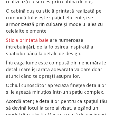
realizează cu succes prin cabina de duș.
O cabină duș cu sticlă printată realizată pe
comandă folosește spațiul eficient și se
armonizează prin culoare și modelul ales cu
celelalte elemente.
Sticla printată baie
are numeroase
întrebuințări, de la folosirea inspirată a
spațiului până la detalii de design.
Întreaga lume este compusă din nenumărate
detalii care își arată adevărata valoare doar
atunci când te oprești asupra lor.
Ochiul cunoscător apreciază finețea detaliilor
și le așează minuțios într-un spațiu complex.
Acordă atenție detaliilor pentru ca spațiul tău
să devină locul la care ai visat, alegând un
model din colecția Macro, creată de designerii