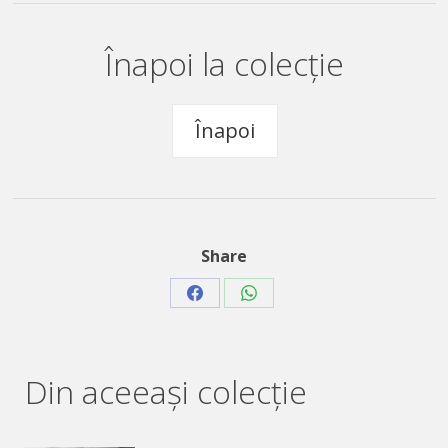
Înapoi la colecție
Înapoi
Share
Share
Share
on
on
Facebook
WhatsApp
Din aceeaşi colecție