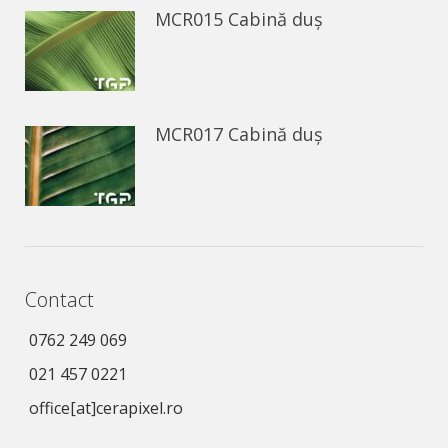
MCR015 Cabină duș
MCR017 Cabină duș
Contact
0762 249 069
021 457 0221
office[at]cerapixel.ro