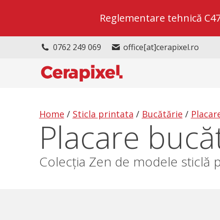
Reglementare tehnică C47/2
0762 249 069
office[at]cerapixel.ro
Home
/
Sticla printata
/
Bucătărie
/
Placar
Placare bucăt
Colecția Zen de modele sticlă 