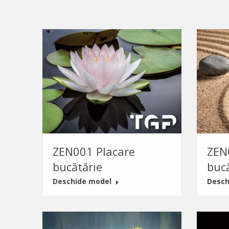
ZEN001 Placare
ZEN
bucătărie
buc
Deschide model
Desch