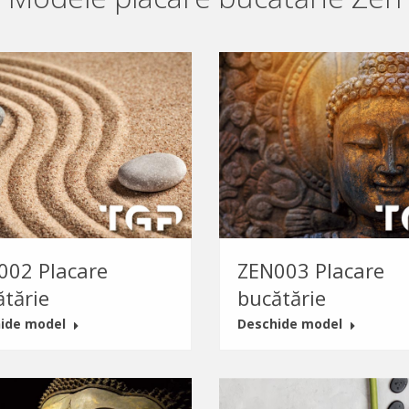
002 Placare
ZEN003 Placare
ătărie
bucătărie
ide model
Deschide model