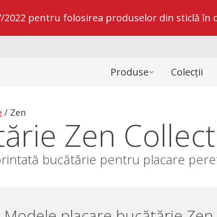
022 pentru folosirea produselor din sticlă în c
Produse
Colecții
e
/
Zen
ărie Zen Collect
printată bucătărie pentru placare pere
Modele placare bucătărie Zen