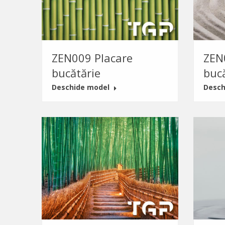
ZEN009 Placare
ZEN
bucătărie
buc
Deschide model
Desch