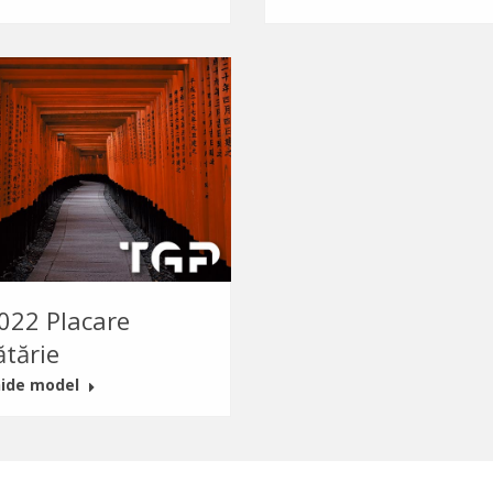
022 Placare
ătărie
ide model