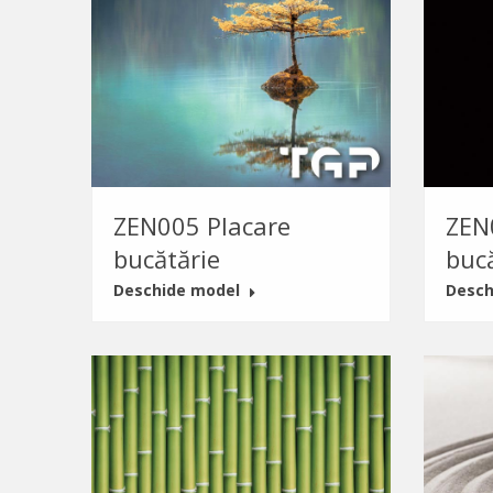
ZEN005 Placare
ZEN
bucătărie
buc
Deschide model
Desch