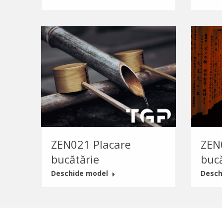
ZEN021 Placare
ZEN
bucătărie
buc
Deschide model
Desch