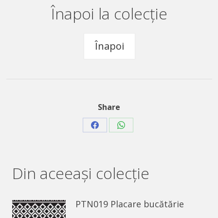
Înapoi la colecție
Înapoi
Share
Share
Share
on
on
Facebook
WhatsApp
Din aceeaşi colecție
PTN019 Placare bucătărie