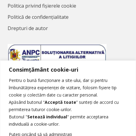
Politica privind fișierele cookie
Politică de confidențialitate
Drepturi de autor
Consimțământ cookie-uri
Soluționarea Alternativă a Litigiilor
Pentru o bună funcționare a site-ului, dar și pentru
îmbunătățirea experienței de vizitare, folosim fișiere tip
cookie și colectăm date cu caracter personal.
Apăsând butonul “
Acceptă toate
” sunteți de accord cu
permiterea tuturor cookie-urilor.
Butonul "
Setează individual
" permite acceptarea
Soluționarea Online a Litigiilor
individuală a cookie-urilor.
Puteți oricând să vă administrați