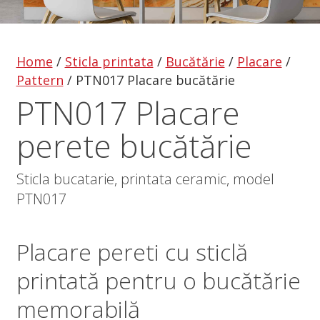
Home
/
Sticla printata
/
Bucătărie
/
Placare
/
Pattern
/
PTN017 Placare bucătărie
PTN017 Placare
perete bucătărie
Sticla bucatarie, printata ceramic, model
PTN017
Placare pereti
cu
sticlă
printată
pentru o bucătărie
memorabilă