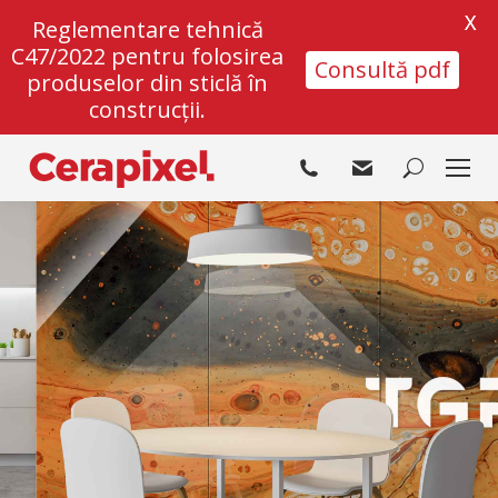
X
Reglementare tehnică
C47/2022 pentru folosirea
Consultă pdf
produselor din sticlă în
construcții.
Search: