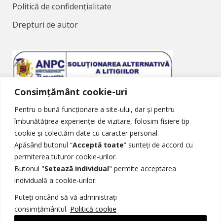
Politică de confidențialitate
Drepturi de autor
Consimțământ cookie-uri
Soluționarea Alternativă a Litigiilor
Pentru o bună funcționare a site-ului, dar și pentru
îmbunătățirea experienței de vizitare, folosim fișiere tip
cookie și colectăm date cu caracter personal.
Apăsând butonul “
Acceptă toate
” sunteți de accord cu
permiterea tuturor cookie-urilor.
Butonul "
Setează individual
" permite acceptarea
Soluționarea Online a Litigiilor
individuală a cookie-urilor.
Puteți oricând să vă administrați
consimțământul.
Politică cookie