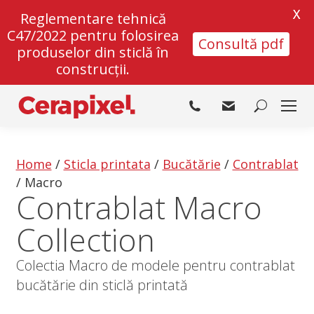
X
Reglementare tehnică
C47/2022 pentru folosirea
Consultă pdf
produselor din sticlă în
construcții.
Search:
Home
/
Sticla printata
/
Bucătărie
/
Contrablat
/
Macro
Contrablat Macro
Collection
Colectia Macro de modele pentru contrablat
bucătărie din sticlă printată