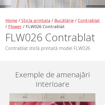
Home
/
Sticla printata
/
Bucătărie
/
Contrablat
/
Flower
/
FLW026 Contrablat
FLW026 Contrablat
Contrablat sticlă printată model FLW026
Exemple de amenajări
interioare