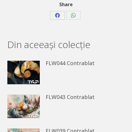
Share
Share
Share
on
on
Facebook
WhatsApp
Din aceeaşi colecție
FLW044 Contrablat
FLW043 Contrablat
FLW039 Contrablat