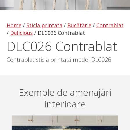
Home
/
Sticla printata
/
Bucătărie
/
Contrablat
/
Delicious
/
DLC026 Contrablat
DLC026 Contrablat
Contrablat sticlă printată model DLC026
Exemple de amenajări
interioare