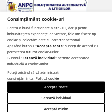
Consimțământ cookie-uri
Soluționarea Alternativă a Litigiilor
Pentru o bună funcționare a site-ului, dar și pentru
îmbunătățirea experienței de vizitare, folosim fișiere tip
cookie și colectăm date cu caracter personal.
Apăsând butonul “
Acceptă toate
” sunteți de accord cu
permiterea tuturor cookie-urilor.
Butonul "
Setează individual
" permite acceptarea
Soluționarea Online a Litigiilor
individuală a cookie-urilor.
Puteți oricând să vă administrați
consimțământul.
Politică cookie
Acceptă toate
© 2026 TGP - Toate drepturile sunt rezervate.
Brand Identity & Web Design -
Amati Line Design Studio
Setează individual
Imaginile sunt cu titul de prezentare, pentru mai multe
informații vizitați pagina
Acceptă minim