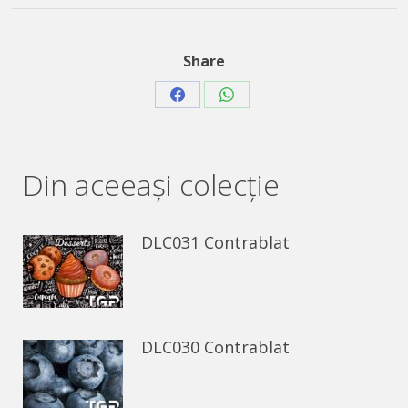
Share
Share
Share
on
on
Facebook
WhatsApp
Din aceeaşi colecție
DLC031 Contrablat
DLC030 Contrablat