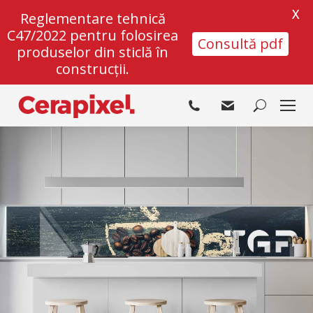
X
Reglementare tehnică
C47/2022 pentru folosirea
Consultă pdf
produselor din sticlă în
construcții.
Search: