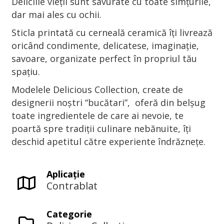
Deliciile vieții sunt savurate cu toate simțurile,
dar mai ales cu ochii.
Sticla printată cu cerneală ceramică îți livrează
oricând condimente, delicatese, imaginație,
savoare, organizate perfect în propriul tău
spațiu.
Modelele Delicious Collection, create de
designerii noștri “bucătari”, oferă din belșug
toate ingredientele de care ai nevoie, te
poartă spre tradiții culinare nebănuite, îți
deschid apetitul către experiente îndrăznețe.
Aplicaţie
Contrablat
Categorie