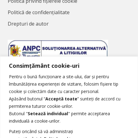
Politica privind fișierele cookie
Politică de confidențialitate
Drepturi de autor
Consimțământ cookie-uri
Soluționarea Alternativă a Litigiilor
Pentru o bună funcționare a site-ului, dar și pentru
îmbunătățirea experienței de vizitare, folosim fișiere tip
cookie și colectăm date cu caracter personal.
Apăsând butonul “
Acceptă toate
” sunteți de accord cu
permiterea tuturor cookie-urilor.
Butonul "
Setează individual
" permite acceptarea
Soluționarea Online a Litigiilor
individuală a cookie-urilor.
Puteți oricând să vă administrați