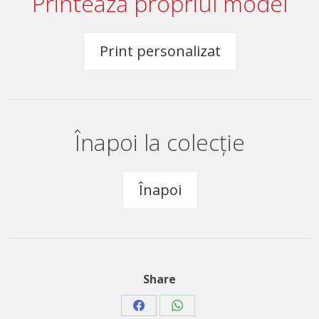
Printează propriul model
Print personalizat
Înapoi la colecție
Înapoi
Share
Share
Share