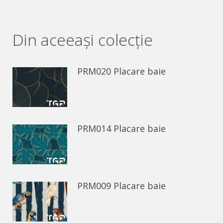
on
on
Facebook
WhatsApp
Din aceeaşi colecție
PRM020 Placare baie
PRM014 Placare baie
PRM009 Placare baie