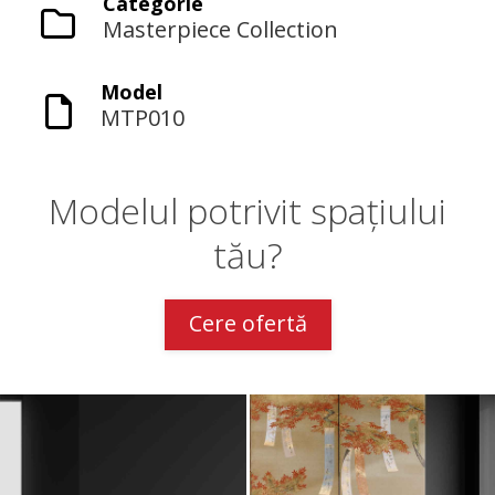
Categorie
Masterpiece Collection
Model
MTP010
Modelul potrivit spațiului
tău?
Cere ofertă