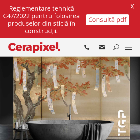
X
Reglementare tehnică
C47/2022 pentru folosirea
Consultă pdf
produselor din sticlă în
construcții.
Search: