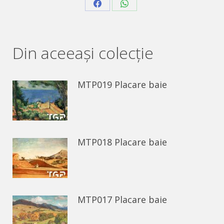
Share
Share
on
on
Facebook
WhatsApp
Din aceeaşi colecție
MTP019 Placare baie
MTP018 Placare baie
MTP017 Placare baie