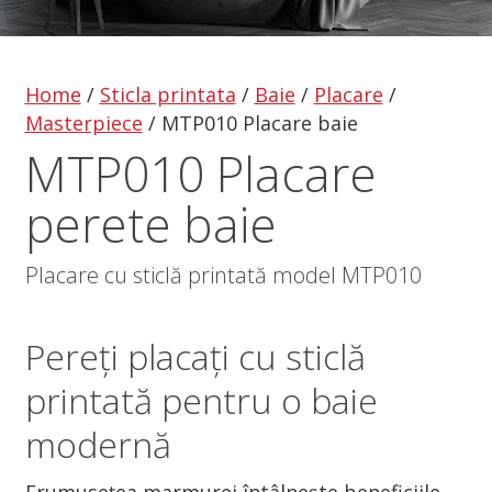
Home
/
Sticla printata
/
Baie
/
Placare
/
Masterpiece
/
MTP010 Placare baie
MTP010 Placare
perete baie
Placare cu sticlă printată model MTP010
Pereți placați cu sticlă
printată pentru o baie
modernă