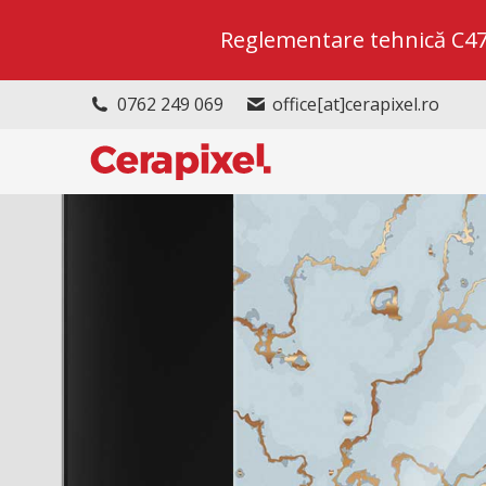
Reglementare tehnică C47/2
0762 249 069
office[at]cerapixel.ro