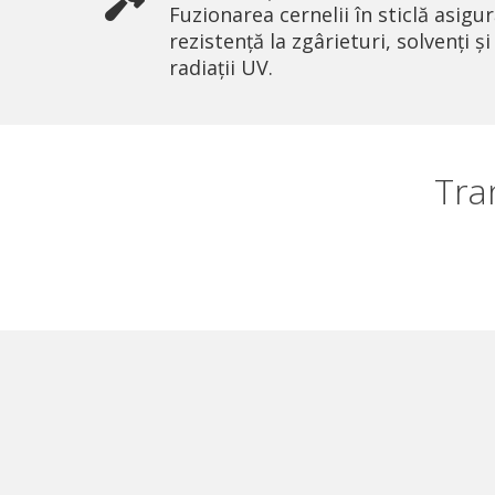
Fuzionarea cernelii în sticlă asigu
rezistență la zgârieturi, solvenți și
radiații UV.
Tra