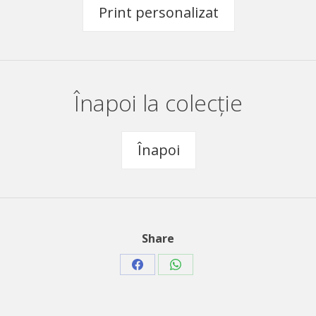
Print personalizat
Înapoi la colecție
Înapoi
Share
Share
Share
on
on