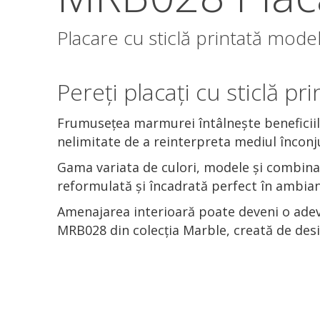
Placare cu sticlă printată mod
Pereți placați cu sticlă 
Frumusețea marmurei întâlnește beneficiile
nelimitate de a reinterpreta mediul înconj
Gama variata de culori, modele și combinaț
reformulată și încadrată perfect în ambian
Amenajarea interioară poate deveni o adeva
MRB028 din colecția Marble, creată de desig