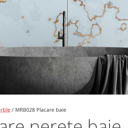
rble
/
MRB028 Placare baie
re perete baie