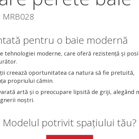
el MRB028
printată pentru o baie modernă
 tehnologiei moderne, care oferă rezistență și posib
urător.
ii creează oportunitatea ca natura să fie pretuită,
ța propriului cămin.
rată artă și o preocupare lipsită de griji, alegând 
nerii noștri.
Modelul potrivit spațiului tău?