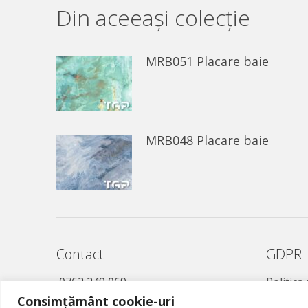
Din aceeaşi colecție
MRB051 Placare baie
MRB048 Placare baie
Contact
GDPR
0762 249 069
Politica
Consimțământ cookie-uri
021 457 0221
Politică