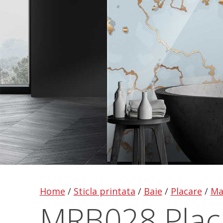
Home
/
Sticla printata
/
Baie
/
Placare
/
Ma
MRB028 Placa