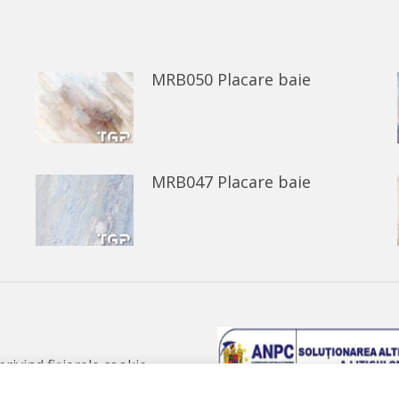
Facebook
WhatsApp
MRB050 Placare baie
MRB047 Placare baie
 privind fișierele cookie
 de confidențialitate