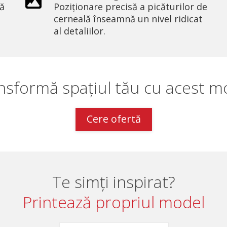
ră
Poziționare precisă a picăturilor de
cerneală înseamnă un nivel ridicat
al detaliilor.
nsformă spațiul tău cu acest m
Cere ofertă
Te simți inspirat?
Printează propriul model