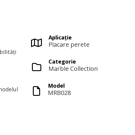
Aplicaţie
Placare perete
ilități
Categorie
Marble Collection
Model
modelul
MRB028