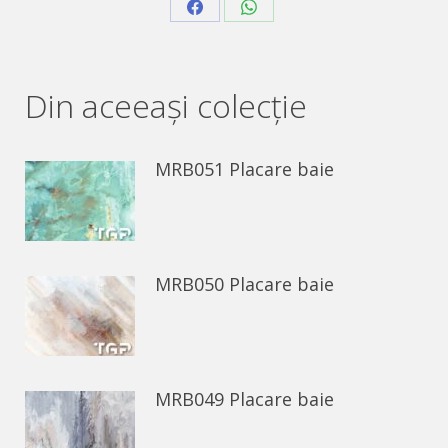
Share
Share
on
on
Facebook
WhatsApp
Din aceeaşi colecție
MRB051 Placare baie
MRB050 Placare baie
MRB049 Placare baie