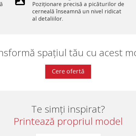
ră
Poziționare precisă a picăturilor de
cerneală înseamnă un nivel ridicat
al detaliilor.
nsformă spațiul tău cu acest m
Cere ofertă
Te simți inspirat?
Printează propriul model