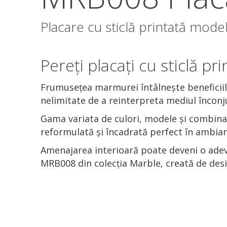
Placare cu sticlă printată mod
Pereți placați cu sticlă 
Frumusețea marmurei întâlnește beneficiile
nelimitate de a reinterpreta mediul înconj
Gama variata de culori, modele și combinaț
reformulată și încadrată perfect în ambian
Amenajarea interioară poate deveni o adeva
MRB008 din colecția Marble, creată de desig