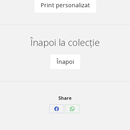
Print personalizat
Înapoi la colecție
Înapoi
Share
Share
Share
on
on