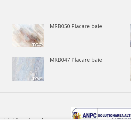
Facebook
WhatsApp
MRB050 Placare baie
MRB047 Placare baie
 privind fișierele cookie
 de confidențialitate