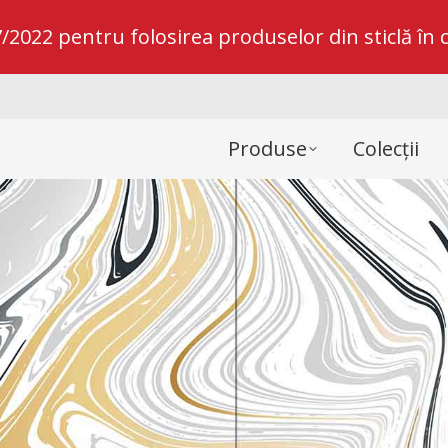
022 pentru folosirea produselor din sticlă în c
Produse
Colecții