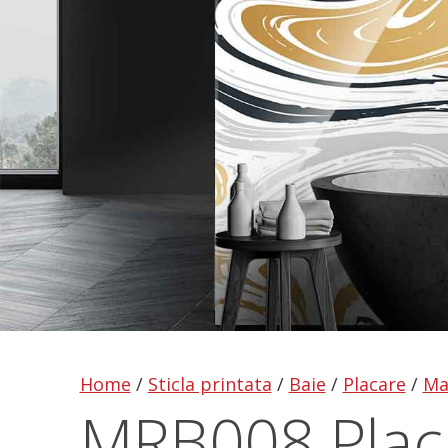
Home
/
Sticla printata
/
Baie
/
Placare
/
Ma
MRB008 Placa