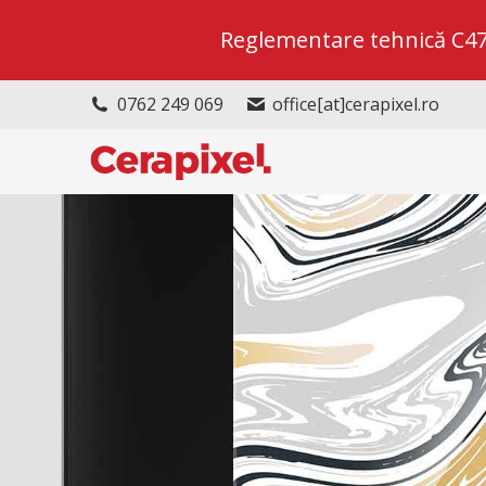
Reglementare tehnică C47/2
0762 249 069
office[at]cerapixel.ro