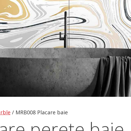
rble
/
MRB008 Placare baie
re perete baie