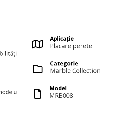
Aplicaţie
Placare perete
ilități
Categorie
Marble Collection
Model
modelul
MRB008