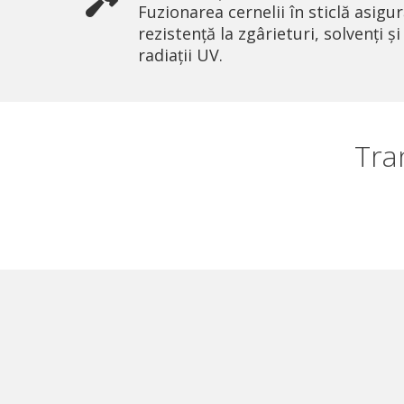
Fuzionarea cernelii în sticlă asigu
rezistență la zgârieturi, solvenți și
radiații UV.
Tra