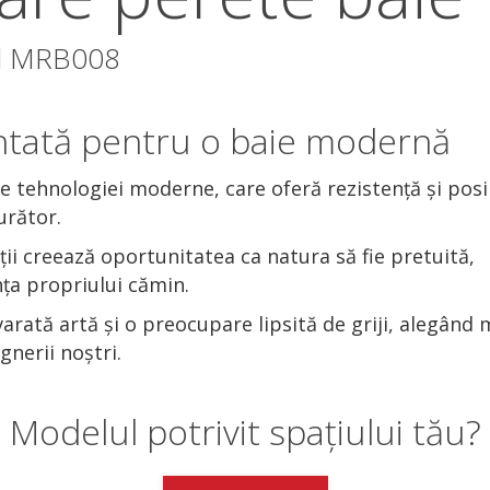
el MRB008
printată pentru o baie modernă
 tehnologiei moderne, care oferă rezistență și posib
urător.
ii creează oportunitatea ca natura să fie pretuită,
ța propriului cămin.
rată artă și o preocupare lipsită de griji, alegând 
nerii noștri.
Modelul potrivit spațiului tău?