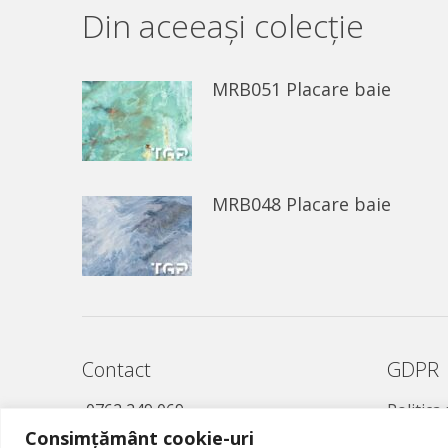
Din aceeaşi colecție
MRB051 Placare baie
MRB048 Placare baie
Contact
GDPR
0762 249 069
Politica
Consimțământ cookie-uri
021 457 0221
Politică