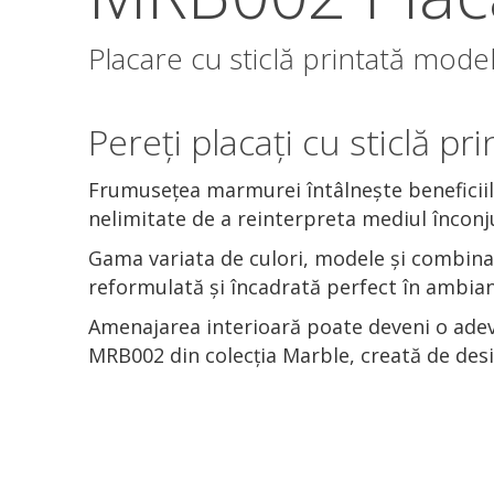
Placare cu sticlă printată mod
Pereți placați cu sticlă 
Frumusețea marmurei întâlnește beneficiile
nelimitate de a reinterpreta mediul înconj
Gama variata de culori, modele și combinaț
reformulată și încadrată perfect în ambian
Amenajarea interioară poate deveni o adeva
MRB002 din colecția Marble, creată de desig