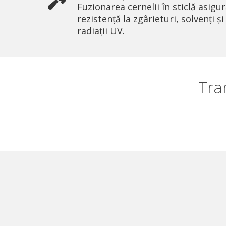
Fuzionarea cernelii în sticlă asigu
rezistență la zgârieturi, solvenți și
radiații UV.
Tra