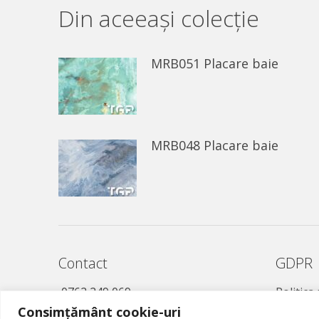
Din aceeaşi colecție
MRB051 Placare baie
MRB048 Placare baie
Contact
GDPR
0762 249 069
Politica
Consimțământ cookie-uri
021 457 0221
Politică