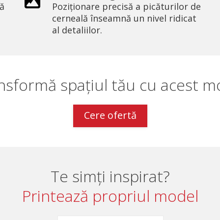
ră
Poziționare precisă a picăturilor de
cerneală înseamnă un nivel ridicat
al detaliilor.
nsformă spațiul tău cu acest m
Cere ofertă
Te simți inspirat?
Printează propriul model