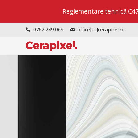
Reglementare tehnică C47/2
0762 249 069
office[at]cerapixel.ro