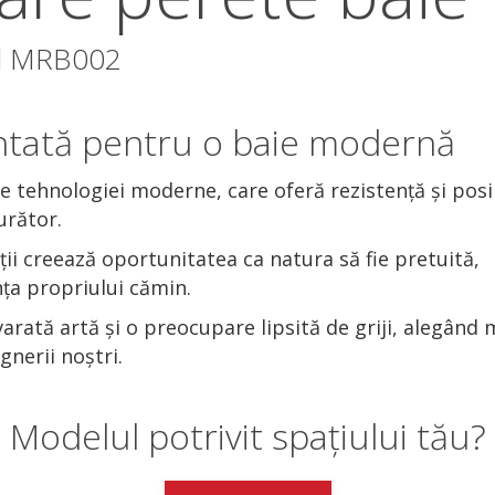
el MRB002
printată pentru o baie modernă
 tehnologiei moderne, care oferă rezistență și posib
urător.
ii creează oportunitatea ca natura să fie pretuită,
ța propriului cămin.
rată artă și o preocupare lipsită de griji, alegând 
nerii noștri.
Modelul potrivit spațiului tău?