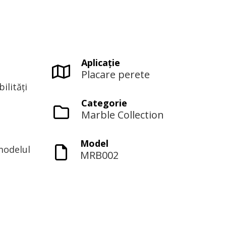
Aplicaţie
Placare perete
ilități
Categorie
Marble Collection
Model
modelul
MRB002