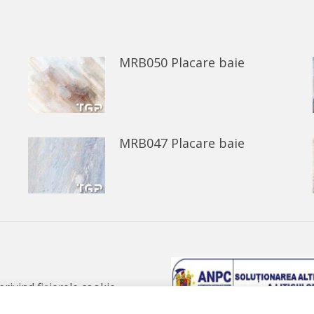
Facebook
WhatsApp
MRB050 Placare baie
MRB047 Placare baie
 privind fișierele cookie
 de confidențialitate