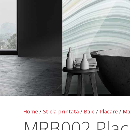
Home
/
Sticla printata
/
Baie
/
Placare
/
Ma
MRB002 Placa