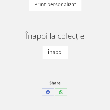
Print personalizat
Înapoi la colecție
Înapoi
Share
Share
Share
on
on