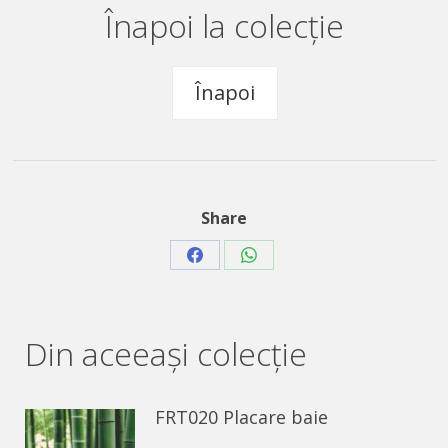
Înapoi la colecție
Înapoi
Share
Share
Share
on
on
Facebook
WhatsApp
Din aceeaşi colecție
FRT020 Placare baie