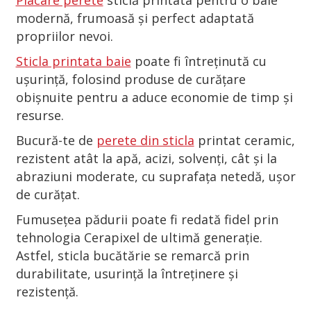
Placare perete
sticlă printata pentru o baie
modernă, frumoasă și perfect adaptată
propriilor nevoi.
Sticla printata baie
poate fi întreținută cu
ușurință, folosind produse de curățare
obișnuite pentru a aduce economie de timp și
resurse.
Bucură-te de
perete din sticla
printat ceramic,
rezistent atât la apă, acizi, solvenți, cât și la
abraziuni moderate, cu suprafața netedă, ușor
de curățat.
Fumusețea pădurii poate fi redată fidel prin
tehnologia Cerapixel de ultimă generație.
Astfel, sticla bucătărie se remarcă prin
durabilitate, usurință la întreținere și
rezistență.