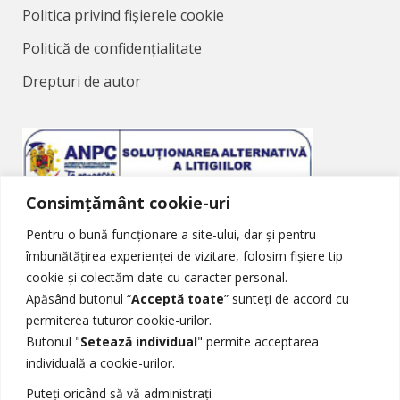
Politica privind fișierele cookie
Politică de confidențialitate
Drepturi de autor
Consimțământ cookie-uri
Soluționarea Alternativă a Litigiilor
Pentru o bună funcționare a site-ului, dar și pentru
îmbunătățirea experienței de vizitare, folosim fișiere tip
cookie și colectăm date cu caracter personal.
Apăsând butonul “
Acceptă toate
” sunteți de accord cu
permiterea tuturor cookie-urilor.
Butonul "
Setează individual
" permite acceptarea
Soluționarea Online a Litigiilor
individuală a cookie-urilor.
Puteți oricând să vă administrați