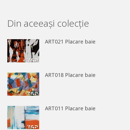
on
on
Facebook
WhatsApp
Din aceeaşi colecție
ART021 Placare baie
ART018 Placare baie
ART011 Placare baie