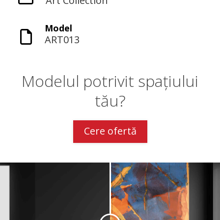
Art Collection
Model
ART013
Modelul potrivit spațiului
tău?
Cere ofertă