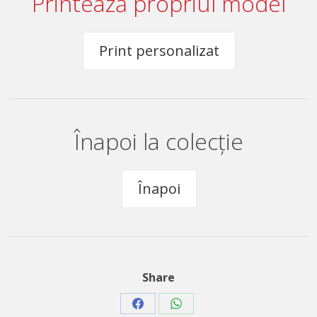
Printează propriul model
Print personalizat
Înapoi la colecție
Înapoi
Share
Share
Share