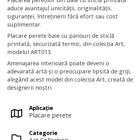
Placarea pereților din baie cu sticlă printată
aduce avantajul unicității, originalității,
siguranței, întreținerii fără efort sau cost
suplimentar.
Placare perete baie cu panouri de sticlă
printată, securizată termic, din colecția Art,
modelul ART013.
Amenajarea interioară poate deveni o
adevarată artă și o preocupare lipsită de griji,
alegând acest model din colecția Art, creată de
designerii noștri.
Aplicaţie
Placare perete
Categorie