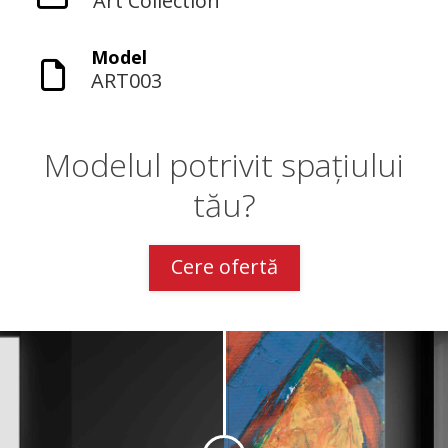
Art Collection
Model
ART003
Modelul potrivit spațiului
tău?
Cere ofertă