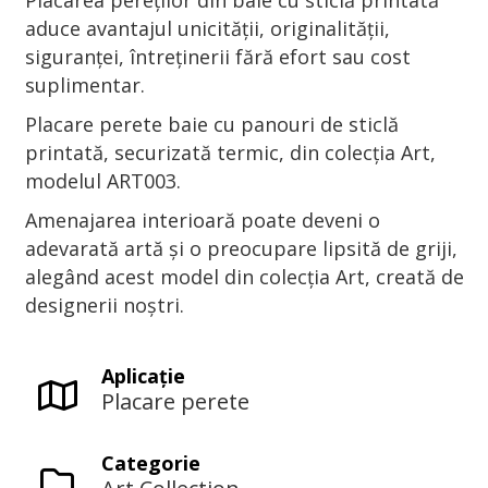
Placarea pereților din baie cu sticlă printată
aduce avantajul unicității, originalității,
siguranței, întreținerii fără efort sau cost
suplimentar.
Placare perete baie cu panouri de sticlă
printată, securizată termic, din colecția Art,
modelul ART003.
Amenajarea interioară poate deveni o
adevarată artă și o preocupare lipsită de griji,
alegând acest model din colecția Art, creată de
designerii noștri.
Aplicaţie
Placare perete
Categorie