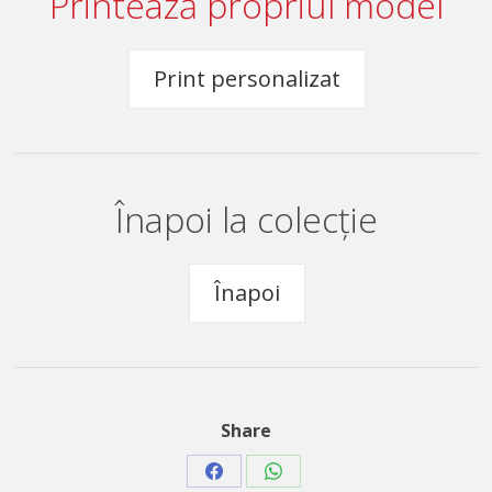
Printează propriul model
Print personalizat
Înapoi la colecție
Înapoi
Share
Share
Share