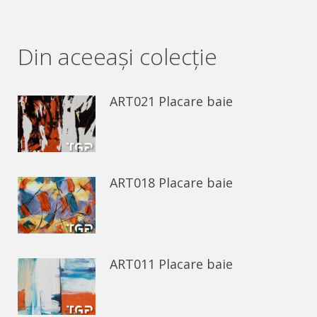
on
on
Facebook
WhatsApp
Din aceeaşi colecție
ART021 Placare baie
ART018 Placare baie
ART011 Placare baie