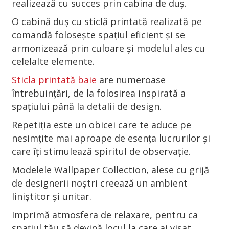
realizează cu succes prin cabina de duș.
O cabină duș cu sticlă printată realizată pe
comandă folosește spațiul eficient și se
armonizează prin culoare și modelul ales cu
celelalte elemente.
Sticla printată baie
are numeroase
întrebuințări, de la folosirea inspirată a
spațiului până la detalii de design.
Repetiția este un obicei care te aduce pe
nesimțite mai aproape de esența lucrurilor și
care îți stimulează spiritul de observație.
Modelele Wallpaper Collection, alese cu grijă
de designerii noștri creează un ambient
liniștitor și unitar.
Imprimă atmosfera de relaxare, pentru ca
spațiul tău să devină locul la care ai visat,