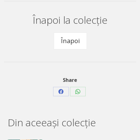
Înapoi la colecție
Înapoi
Share
Share
Share
on
on
Facebook
WhatsApp
Din aceeaşi colecție