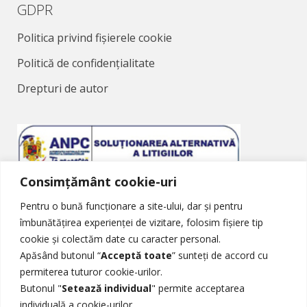
GDPR
Politica privind fișierele cookie
Politică de confidențialitate
Drepturi de autor
Consimțământ cookie-uri
Soluționarea Alternativă a Litigiilor
Pentru o bună funcționare a site-ului, dar și pentru
îmbunătățirea experienței de vizitare, folosim fișiere tip
cookie și colectăm date cu caracter personal.
Apăsând butonul “
Acceptă toate
” sunteți de accord cu
permiterea tuturor cookie-urilor.
Butonul "
Setează individual
" permite acceptarea
Soluționarea Online a Litigiilor
individuală a cookie-urilor.