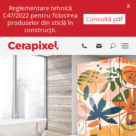
X
Reglementare tehnică
C47/2022 pentru folosirea
Consultă pdf
produselor din sticlă în
construcții.
Search: