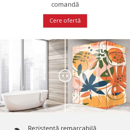
comandă
Cere ofertă
Rezistență remarcabilă