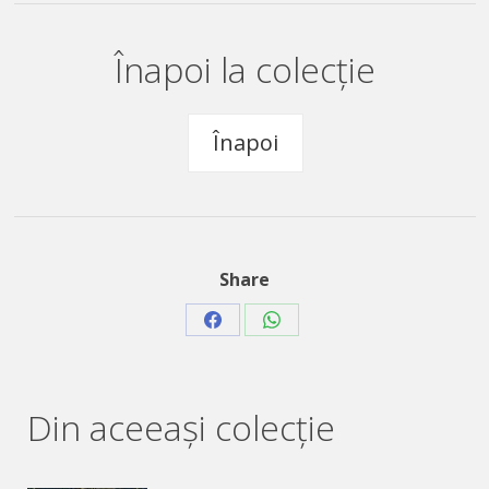
Înapoi la colecție
Înapoi
Share
Share
Share
on
on
Facebook
WhatsApp
Din aceeaşi colecție