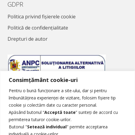
GDPR
Politica privind fișierele cookie
Politică de confidențialitate
Drepturi de autor
Consimțământ cookie-uri
Soluționarea Alternativă a Litigiilor
Pentru o bună funcționare a site-ului, dar și pentru
îmbunătățirea experienței de vizitare, folosim fișiere tip
cookie și colectăm date cu caracter personal.
Apăsând butonul “
Acceptă toate
” sunteți de accord cu
permiterea tuturor cookie-urilor.
Butonul "
Setează individual
" permite acceptarea
Soluționarea Online a Litigiilor
individuală a cookie-urilor.