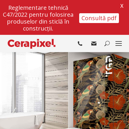
X
Reglementare tehnică
C47/2022 pentru folosirea
Consultă pdf
produselor din sticlă în
construcții.
Search: