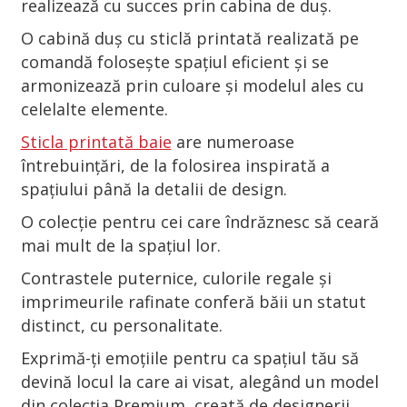
realizează cu succes prin cabina de duș.
O cabină duș cu sticlă printată realizată pe
comandă folosește spațiul eficient și se
armonizează prin culoare și modelul ales cu
celelalte elemente.
Sticla printată baie
are numeroase
întrebuințări, de la folosirea inspirată a
spațiului până la detalii de design.
O colecție pentru cei care îndrăznesc să ceară
mai mult de la spațiul lor.
Contrastele puternice, culorile regale și
imprimeurile rafinate conferă băii un statut
distinct, cu personalitate.
Exprimă-ți emoțiile pentru ca spațiul tău să
devină locul la care ai visat, alegând un model
din colecția Premium, creată de designerii