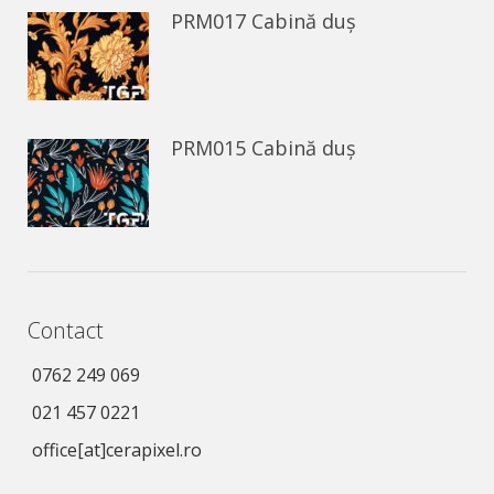
PRM017 Cabină duș
PRM015 Cabină duș
Contact
0762 249 069
021 457 0221
office[at]cerapixel.ro