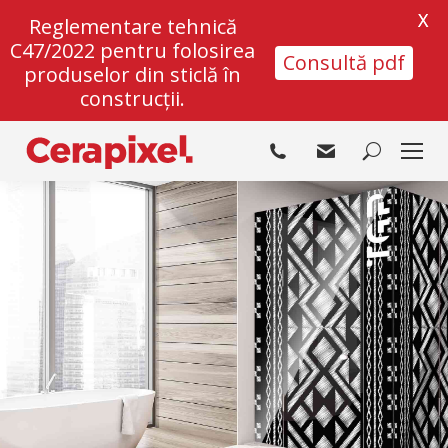
X
Reglementare tehnică
C47/2022 pentru folosirea
Consultă pdf
produselor din sticlă în
construcții.
Search: