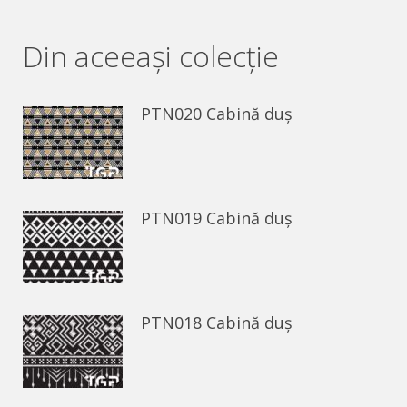
on
on
Facebook
WhatsApp
Din aceeaşi colecție
PTN020 Cabină duș
PTN019 Cabină duș
PTN018 Cabină duș