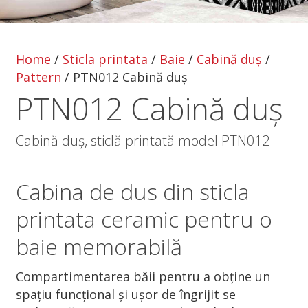
Home
/
Sticla printata
/
Baie
/
Cabină duș
/
Pattern
/
PTN012 Cabină duș
PTN012 Cabină duș
Cabină duș, sticlă printată model PTN012
Cabina de dus
din
sticla
printata
ceramic pentru o
baie memorabilă
Compartimentarea băii pentru a obține un
spațiu funcțional și ușor de îngrijit se