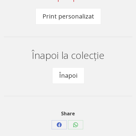
Print personalizat
Înapoi la colecție
Înapoi
Share
Share
Share