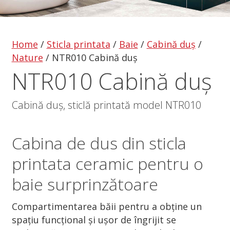
Home
/
Sticla printata
/
Baie
/
Cabină duș
/
Nature
/
NTR010 Cabină duș
NTR010 Cabină duș
Cabină duș, sticlă printată model NTR010
Cabina de dus
din
sticla
printata
ceramic pentru o
baie surprinzătoare
Compartimentarea băii pentru a obține un
spațiu funcțional și ușor de îngrijit se