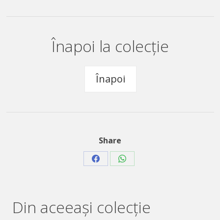
Înapoi la colecție
Înapoi
Share
Share
Share
on
on
Facebook
WhatsApp
Din aceeaşi colecție