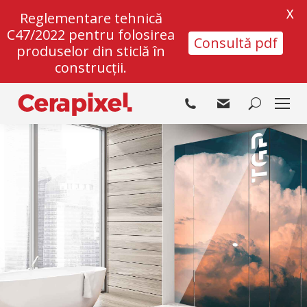
X
Reglementare tehnică
C47/2022 pentru folosirea
Consultă pdf
produselor din sticlă în
construcții.
Search: