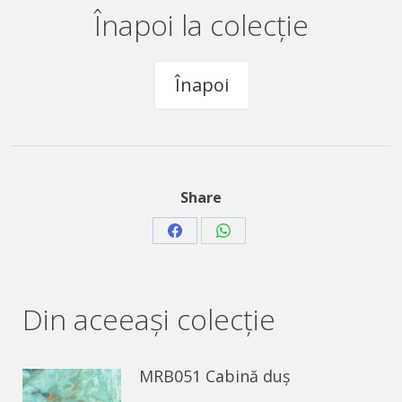
Înapoi la colecție
Înapoi
Share
Share
Share
on
on
Facebook
WhatsApp
Din aceeaşi colecție
MRB051 Cabină duș