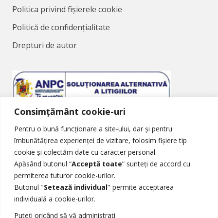
Politica privind fișierele cookie
Politică de confidențialitate
Drepturi de autor
Consimțământ cookie-uri
Soluționarea Alternativă a Litigiilor
Pentru o bună funcționare a site-ului, dar și pentru
îmbunătățirea experienței de vizitare, folosim fișiere tip
cookie și colectăm date cu caracter personal.
Apăsând butonul “
Acceptă toate
” sunteți de accord cu
permiterea tuturor cookie-urilor.
Butonul "
Setează individual
" permite acceptarea
Soluționarea Online a Litigiilor
individuală a cookie-urilor.
Puteți oricând să vă administrați