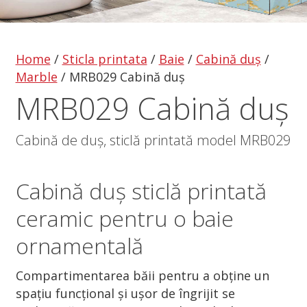
Home
/
Sticla printata
/
Baie
/
Cabină duș
/
Marble
/
MRB029 Cabină duș
MRB029 Cabină duș
Cabină de duș, sticlă printată model MRB029
Cabină duș
sticlă printată
ceramic pentru o baie
ornamentală
Compartimentarea băii pentru a obține un
spațiu funcțional și ușor de îngrijit se