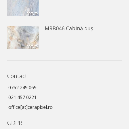
MRB046 Cabină duș
Contact
0762 249 069
021 457 0221
office[at]cerapixel.ro
GDPR