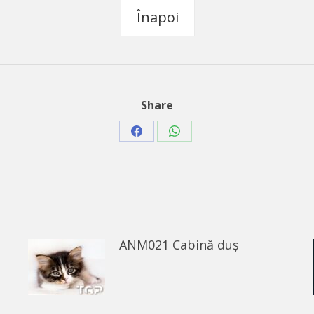
Înapoi
Share
Share
Share
on
on
Facebook
WhatsApp
ANM021 Cabină duș