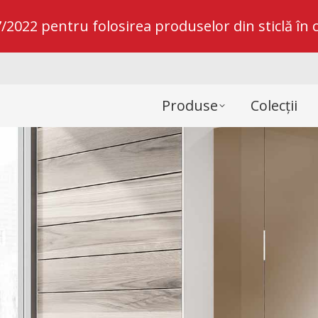
022 pentru folosirea produselor din sticlă în c
Produse
Colecții