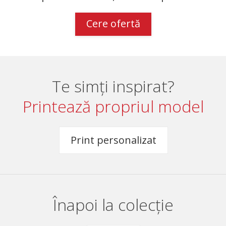
Cere ofertă
Te simți inspirat?
Printează propriul model
Print personalizat
Înapoi la colecție