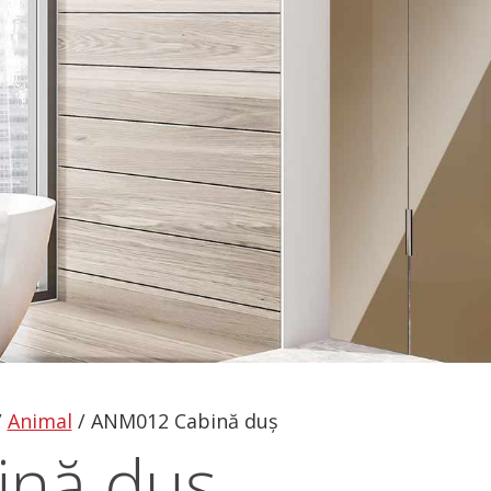
/
Animal
/
ANM012 Cabină duș
nă duș