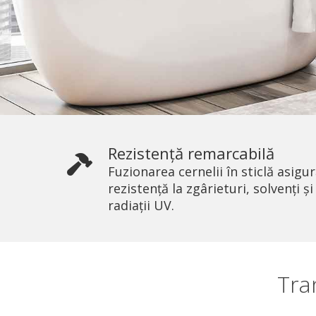
Rezistență remarcabilă
Fuzionarea cernelii în sticlă asigu
rezistență la zgârieturi, solvenți și
radiații UV.
Tra