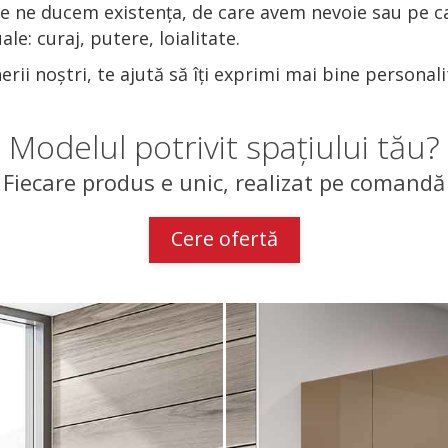
are ne ducem existența, de care avem nevoie sau pe ca
le: curaj, putere, loialitate.
rii noștri, te ajută să îți exprimi mai bine personali
Modelul potrivit spațiului tău?
Fiecare produs e unic, realizat pe comandă
Cere ofertă