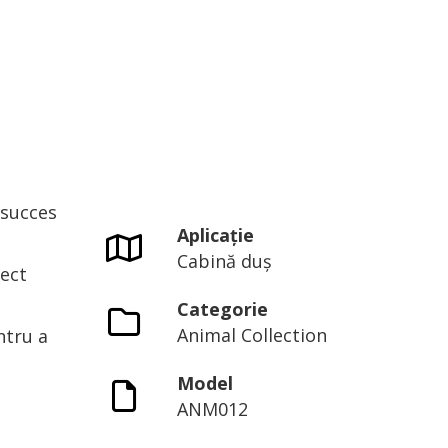
 succes
Aplicație
Cabină duș
fect
Categorie
Animal Collection
ntru a
Model
ANM012