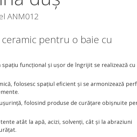
odel ANM012
ceramic pentru o baie cu
ațiu funcțional și ușor de îngrijit se realizează cu
ică, folosesc spațiul eficient și se armonizează per
lemente.
 ușurință, folosind produse de curățare obișnuite pe
stente atât la apă, acizi, solvenți, cât și la abraziuni
urățat.