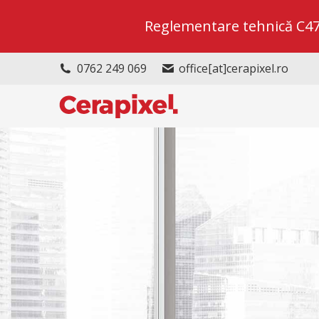
Reglementare tehnică C47/2
0762 249 069
office[at]cerapixel.ro