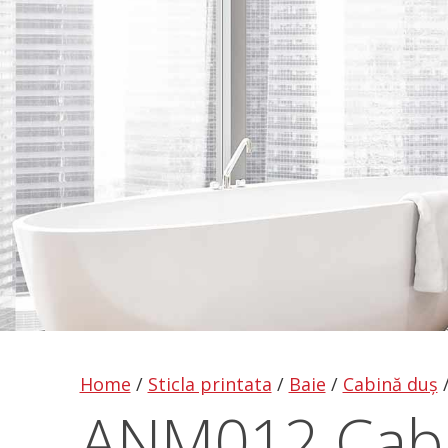
Home
/
Sticla printata
/
Baie
/
Cabină duș
ANM012 Cabi