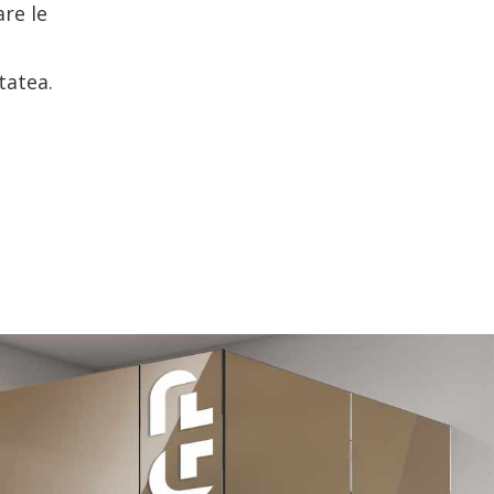
re le
tatea.