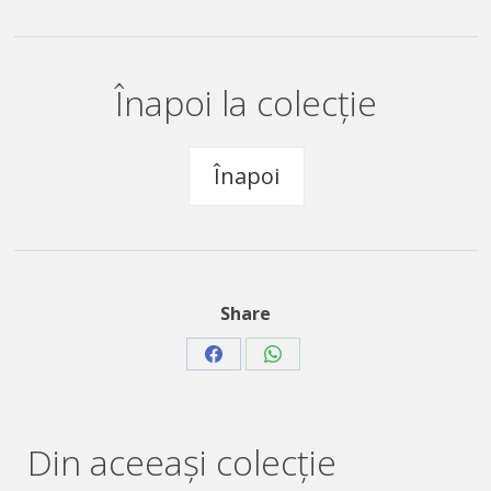
Înapoi la colecție
Înapoi
Share
Share
Share
on
on
Facebook
WhatsApp
Din aceeaşi colecție