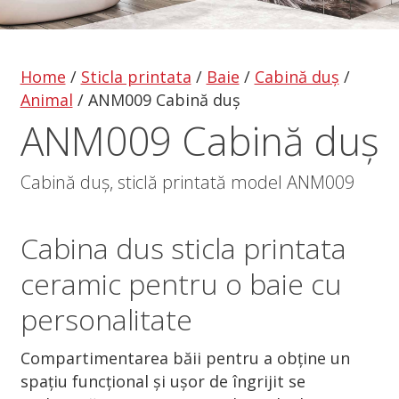
Home
/
Sticla printata
/
Baie
/
Cabină duș
/
Animal
/
ANM009 Cabină duș
ANM009 Cabină duș
Cabină duș, sticlă printată model ANM009
Cabina dus
sticla printata
ceramic pentru o baie cu
personalitate
Compartimentarea băii pentru a obține un
spațiu funcțional și ușor de îngrijit se