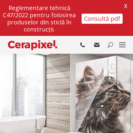
X
Reglementare tehnică
C47/2022 pentru folosirea
Consultă pdf
produselor din sticlă în
construcții.
Search: