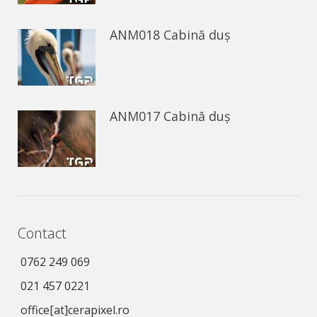
ANM018 Cabină duș
ANM017 Cabină duș
Contact
0762 249 069
021 457 0221
office[at]cerapixel.ro