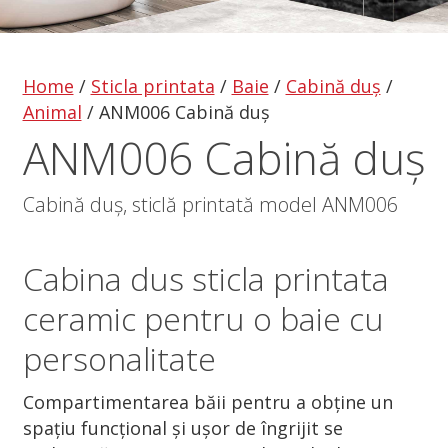
Home
/
Sticla printata
/
Baie
/
Cabină duș
/
Animal
/
ANM006 Cabină duș
ANM006 Cabină duș
Cabină duș, sticlă printată model ANM006
Cabina dus
sticla printata
ceramic pentru o baie cu
personalitate
Compartimentarea băii pentru a obține un
spațiu funcțional și ușor de îngrijit se