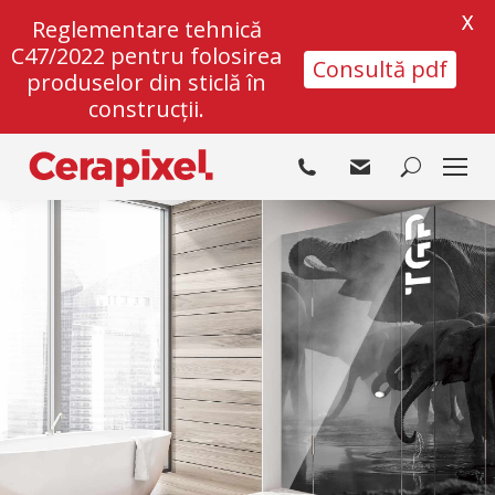
X
Reglementare tehnică
C47/2022 pentru folosirea
Consultă pdf
produselor din sticlă în
construcții.
Search: