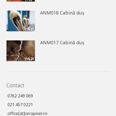
ANM018 Cabină duș
ANM017 Cabină duș
Contact
0762 249 069
021 457 0221
office[at]cerapixel.ro