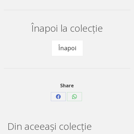
Înapoi la colecție
Înapoi
Share
Share
Share
on
on
Facebook
WhatsApp
Din aceeaşi colecție